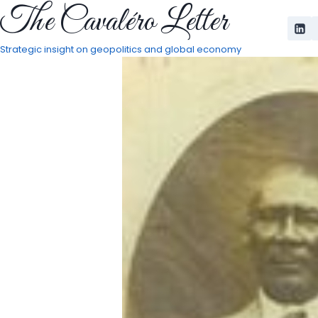
The Cavaléro Letter
Pular
para
o
Strategic insight on geopolitics and global economy
Conteúdo