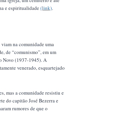
uma igreja, um cemitério e até
ha e espiritualidade
(link)
.
que viam na comunidade uma
arde, de “comunismo”, em um
do Novo (1937-1945). A
tamente venerado, esquartejado
s, mas a comunidade resistiu e
te do capitão José Bezerra e
alharam rumores de que o