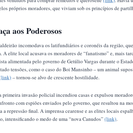
ntes vendidos para comprar remédios e querosene
(link)
. Havia 
elos próprios moradores, que viviam sob os princípios de partil
aça aos Poderosos
aldeirão incomodava os latifundiários e coronéis da região, 
. A elite local acusava os moradores de “fanatismo” e, mais t
ista alimentada pelo governo de Getúlio Vargas durante o Esta
ntado tensões, como o caso do Boi Mansinho – um animal supos
(link)
– tornou-se alvo de crescente hostilidade.
primeira invasão policial incendiou casas e expulsou moradore
fronto com espiões enviados pelo governo, que resultou na mor
a a repressão final. A imprensa cearense e as elites locais esp
ato, intensificando o medo de uma “nova Canudos”
(link)
.