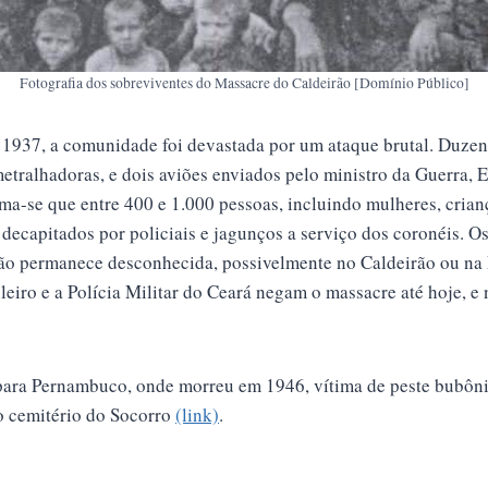
Fotografia dos sobreviventes do Massacre do Caldeirão [Domínio Público]
937, a comunidade foi devastada por um ataque brutal. Duzent
etralhadoras, e dois aviões enviados pelo ministro da Guerra, 
a-se que entre 400 e 1.000 pessoas, incluindo mulheres, crianç
decapitados por policiais e jagunços a serviço dos coronéis. O
ão permanece desconhecida, possivelmente no Caldeirão ou na 
ileiro e a Polícia Militar do Ceará negam o massacre até hoje, e 
para Pernambuco, onde morreu em 1946, vítima de peste bubônic
o cemitério do Socorro
(link)
.