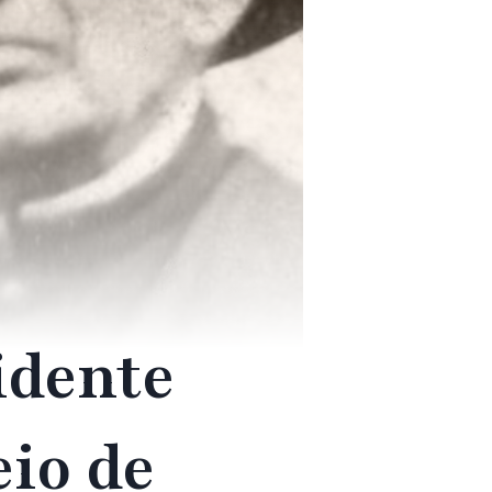
idente
io de