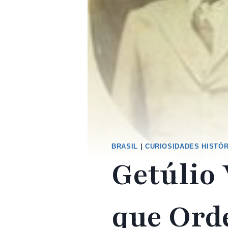
BRASIL
|
CURIOSIDADES HISTÓ
Getúlio
que Ord