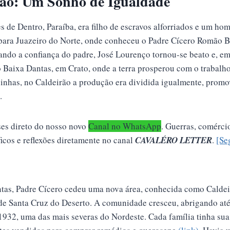
rão: Um Sonho de Igualdade
s de Dentro, Paraíba, era filho de escravos alforriados e um h
para Juazeiro do Norte, onde conheceu o Padre Cícero Romão Bat
ando a confiança do padre, José Lourenço tornou-se beato e, em
 Baixa Dantas, em Crato, onde a terra prosperou com o trabalh
inhas, no Caldeirão a produção era dividida igualmente, promo
.
es direto do nosso novo
Canal no WhatsApp
.
Guerras, comércio,
ficos e reflexões diretamente no canal
CAVALÉRO LETTER
.
[Se
tas, Padre Cícero cedeu uma nova área, conhecida como Caldeir
de Santa Cruz do Deserto. A comunidade cresceu, abrigando até
1932, uma das mais severas do Nordeste. Cada família tinha sua