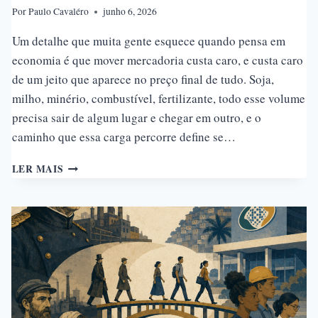
Por
Paulo Cavaléro
junho 6, 2026
Um detalhe que muita gente esquece quando pensa em
economia é que mover mercadoria custa caro, e custa caro
de um jeito que aparece no preço final de tudo. Soja,
milho, minério, combustível, fertilizante, todo esse volume
precisa sair de algum lugar e chegar em outro, e o
caminho que essa carga percorre define se…
RIO
LER MAIS
MISSISSIPPI:
A
IMPORTÂNCIA
ECONÔMICA
E
A
VANTAGEM
DAS
HIDROVIAS