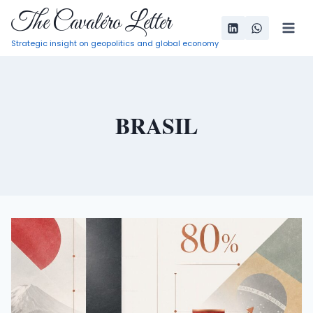
Pular
The Cavaléro Letter
para
Strategic insight on geopolitics and global economy
o
Conteúdo
BRASIL