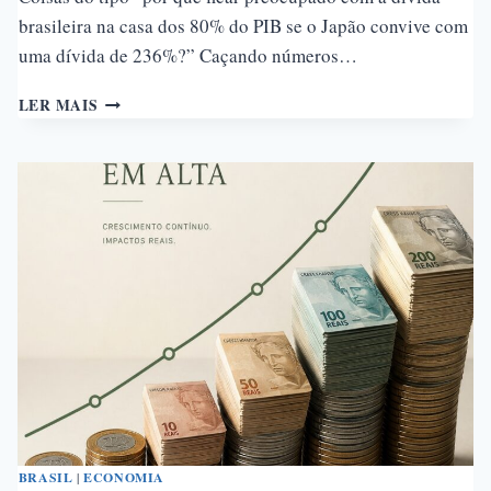
brasileira na casa dos 80% do PIB se o Japão convive com
uma dívida de 236%?” Caçando números…
POR
LER MAIS
QUE
A
DÍVIDA
TRILIONÁRIA
JAPONESA
NÃO
EXPLICA
A
DÍVIDA
BRASILEIRA
BRASIL
|
ECONOMIA