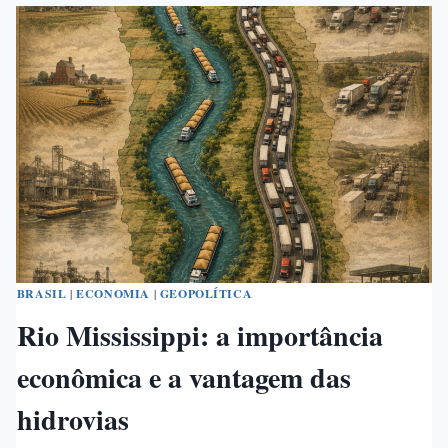
DA
ÚNICA
FABRICANTE
DE
AVIÕES
DO
HEMISFÉRIO
SUL
BRASIL
|
ECONOMIA
|
GEOPOLÍTICA
Rio Mississippi: a importância
econômica e a vantagem das
hidrovias