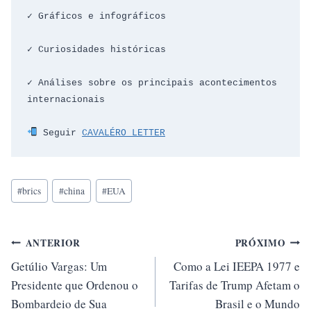
✓ Gráficos e infográficos
✓ Curiosidades históricas
✓ Análises sobre os principais acontecimentos 
internacionais
 Seguir 
CAVALÉRO LETTER
Tags
#
brics
#
china
#
EUA
do
Post:
Navegação
ANTERIOR
PRÓXIMO
Getúlio Vargas: Um
Como a Lei IEEPA 1977 e
de
Presidente que Ordenou o
Tarifas de Trump Afetam o
Post
Bombardeio de Sua
Brasil e o Mundo