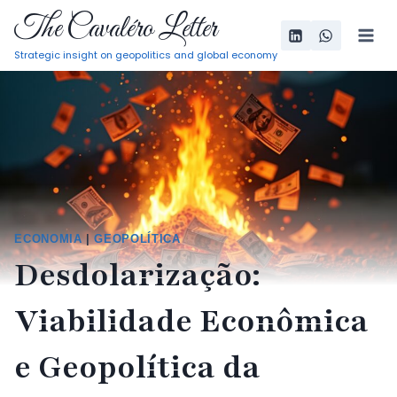
Pular
The Cavaléro Letter
para
Strategic insight on geopolitics and global economy
o
Conteúdo
ECONOMIA
|
GEOPOLÍTICA
Desdolarização:
Viabilidade Econômica
e Geopolítica da