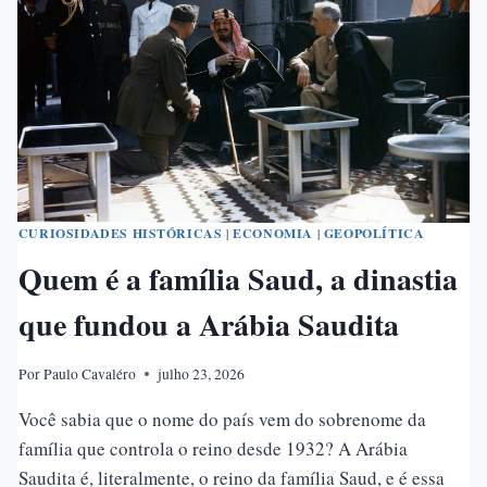
DO
“CHOQUE
DE
CIVILIZAÇÕES”
CURIOSIDADES HISTÓRICAS
|
ECONOMIA
|
GEOPOLÍTICA
Quem é a família Saud, a dinastia
que fundou a Arábia Saudita
Por
Paulo Cavaléro
julho 23, 2026
Você sabia que o nome do país vem do sobrenome da
família que controla o reino desde 1932? A Arábia
Saudita é, literalmente, o reino da família Saud, e é essa