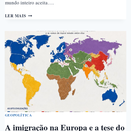
mundo inteiro aceita….
A
LER MAIS
DÍVIDA
PÚBLICA
DOS
ESTADOS
UNIDOS
DA
AMÉRICA
GEOPOLÍTICA
A imigração na Europa e a tese do