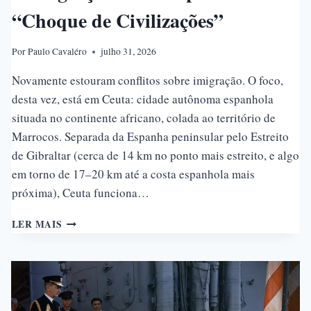
“Choque de Civilizações”
Por
Paulo Cavaléro
julho 31, 2026
Novamente estouram conflitos sobre imigração. O foco,
desta vez, está em Ceuta: cidade autônoma espanhola
situada no continente africano, colada ao território de
Marrocos. Separada da Espanha peninsular pelo Estreito
de Gibraltar (cerca de 14 km no ponto mais estreito, e algo
em torno de 17–20 km até a costa espanhola mais
próxima), Ceuta funciona…
A
LER MAIS
IMIGRAÇÃO
NA
EUROPA
E
A
TESE