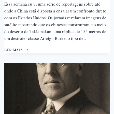
Essa semana eu vi uma série de reportagens sobre até
onde a China está disposta a ensaiar um confronto direto
com os Estados Unidos. Os jornais revelaram imagens de
satélite mostrando que os chineses construíram, no meio
do deserto de Taklamakan, uma réplica de 155 metros de
um destróier classe Arleigh Burke, o tipo de…
POR
LER MAIS
QUE
EXISTE
UM
NAVIO
DE
GUERRA
AMERICANO
GIGANTE
NO
MEIO
DO
DESERTO