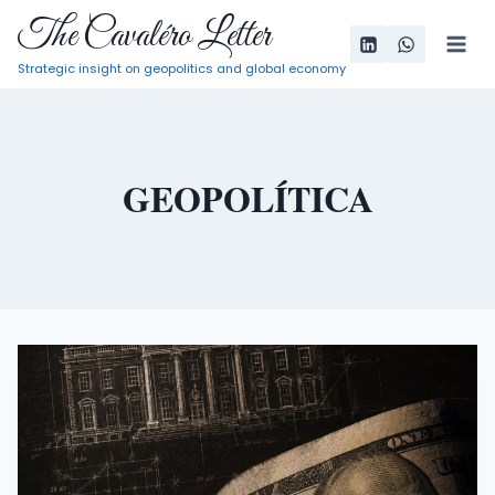
Pular
The Cavaléro Letter
para
Strategic insight on geopolitics and global economy
o
Conteúdo
GEOPOLÍTICA