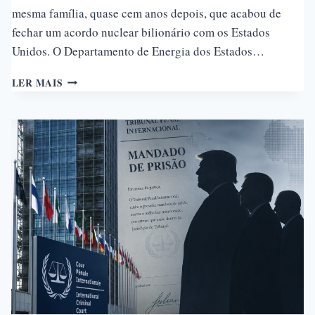
mesma família, quase cem anos depois, que acabou de
fechar um acordo nuclear bilionário com os Estados
Unidos. O Departamento de Energia dos Estados…
QUEM
LER MAIS
É
A
FAMÍLIA
SAUD,
A
DINASTIA
QUE
FUNDOU
A
ARÁBIA
SAUDITA