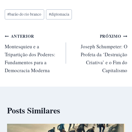
Tags
#
barão do rio branco
#
diplomacia
do
Post:
Navegação
ANTERIOR
PRÓXIMO
Montesquieu e a
Joseph Schumpeter: O
de
Tripartição dos Poderes:
Profeta da ‘Destruição
Post
Fundamentos para a
Criativa’ e o Fim do
Democracia Moderna
Capitalismo
Posts Similares