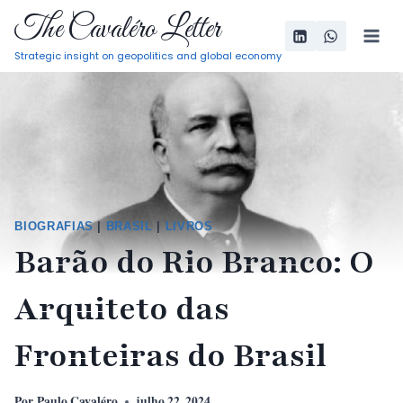
Pular
The Cavaléro Letter
para
Strategic insight on geopolitics and global economy
o
Conteúdo
BIOGRAFIAS
|
BRASIL
|
LIVROS
Barão do Rio Branco: O
Arquiteto das
Fronteiras do Brasil
Por
Paulo Cavaléro
julho 22, 2024