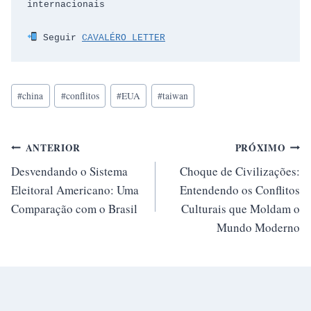
internacionais
 Seguir 
CAVALÉRO LETTER
Tags
#
china
#
conflitos
#
EUA
#
taiwan
do
Post:
Navegação
ANTERIOR
PRÓXIMO
Desvendando o Sistema
Choque de Civilizações:
de
Eleitoral Americano: Uma
Entendendo os Conflitos
Post
Comparação com o Brasil
Culturais que Moldam o
Mundo Moderno