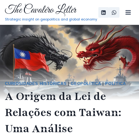
Pular
The Cavaléro Letter
para
Strategic insight on geopolitics and global economy
o
Conteúdo
CURIOSIDADES HISTÓRICAS
|
GEOPOLÍTICA
|
POLÍTICA
A Origem da Lei de
Relações com Taiwan:
Uma Análise