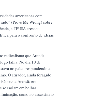
versidades americanas com
errado” (Prove Me Wrong) sobre
década, a TPUSA cresceu
tica para o confronto de ideias
 ao radicalismo que Arendt
logo falha. No dia 10 de
estava no palco respondendo a
mo. O atirador, ainda foragido
ivisão ecoa Arendt: em
s se isolam em bolhas
 eliminação, como no assassinato