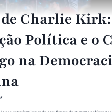
de Charlie Kirk:
ção Política e o 
ogo na Democrac
ana
25
ode não estar familiarizado com figuras do ativismo político no