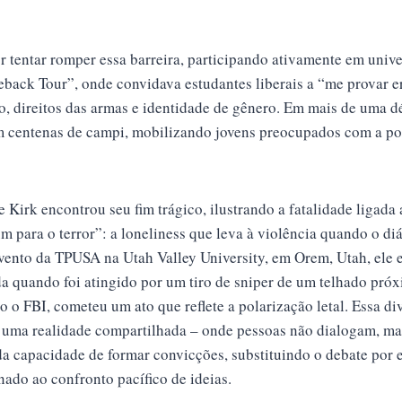
r tentar romper essa barreira, participando ativamente em uni
ack Tour”, onde convidava estudantes liberais a “me provar 
, direitos das armas e identidade de gênero. Em mais de uma 
 centenas de campi, mobilizando jovens preocupados com a poli
 Kirk encontrou seu fim trágico, ilustrando a fatalidade ligada
 para o terror”: a loneliness que leva à violência quando o diá
vento da TPUSA na Utah Valley University, em Orem, Utah, ele 
a quando foi atingido por um tiro de sniper de um telhado próxi
 o FBI, cometeu um ato que reflete a polarização letal. Essa d
e uma realidade compartilhada – onde pessoas não dialogam, ma
 da capacidade de formar convicções, substituindo o debate por
nado ao confronto pacífico de ideias.