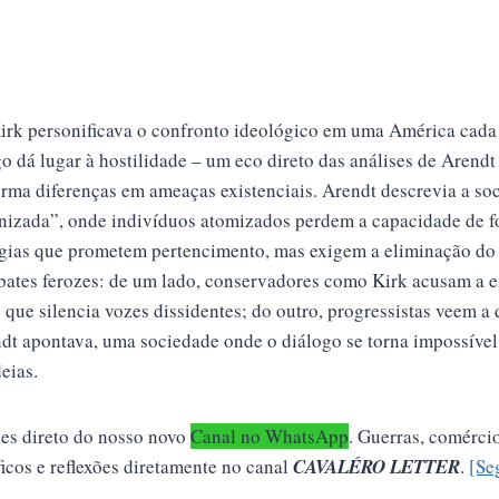
 Kirk personificava o confronto ideológico em uma América cada
go dá lugar à hostilidade – um eco direto das análises de Arendt
orma diferenças em ameaças existenciais. Arendt descrevia a s
nizada”, onde indivíduos atomizados perdem a capacidade de 
ogias que prometem pertencimento, mas exigem a eliminação do 
bates ferozes: de um lado, conservadores como Kirk acusam a 
 que silencia vozes dissidentes; do outro, progressistas veem a
dt apontava, uma sociedade onde o diálogo se torna impossível
eias.
ses direto do nosso novo
Canal no WhatsApp
.
Guerras, comércio,
ficos e reflexões diretamente no canal
CAVALÉRO LETTER
.
[Se