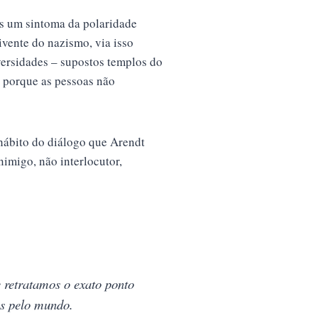
as um sintoma da polaridade
ivente do nazismo, via isso
versidades – supostos templos do
e porque as pessoas não
 hábito do diálogo que Arendt
imigo, não interlocutor,
retratamos o exato ponto
as pelo mundo.