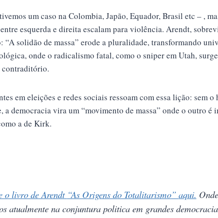
 tivemos um caso na Colombia, Japão, Equador, Brasil etc – , m
ntre esquerda e direita escalam para violência. Arendt, sobrev
o: “A solidão de massa” erode a pluralidade, transformando uni
ológica, onde o radicalismo fatal, como o sniper em Utah, surg
contraditório.
ntes em eleições e redes sociais ressoam com essa lição: sem o
, a democracia vira um “movimento de massa” onde o outro é in
como a de Kirk.
e o livro de Arendt
“As Origens do Totalitarismo”
aqui.
Onde 
s atualmente na conjuntura politica em grandes democraci