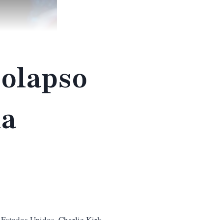
Colapso
ia
s Estados Unidos, Charlie Kirk