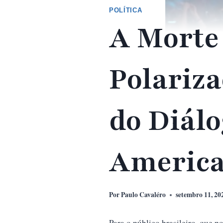
POLÍTICA
A Morte 
Polariza
do Diál
Americ
Por
Paulo Cavaléro
setembro 11, 20
Para o público brasileiro, que p