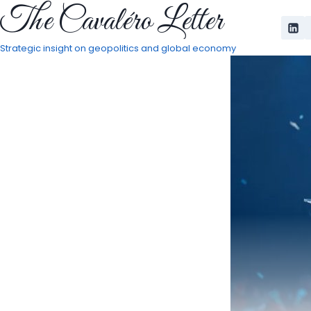
The Cavaléro Letter
Pular
para
o
Strategic insight on geopolitics and global economy
Conteúdo