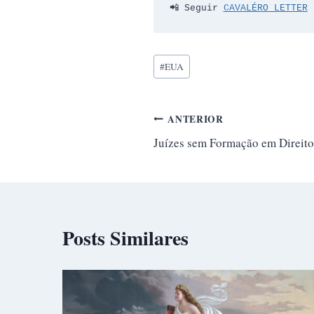
📲 Seguir 
CAVALÉRO LETTER
Tags
#
EUA
do
Post:
Navegação
ANTERIOR
Juízes sem Formação em Direito
de
Post
Posts Similares