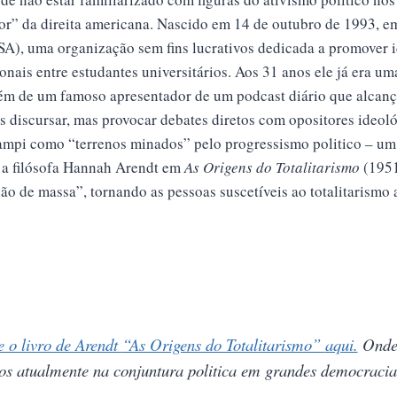
r” da direita americana. Nascido em 14 de outubro de 1993, em 
A), uma organização sem fins lucrativos dedicada a promover i
onais entre estudantes universitários. Aos 31 anos ele já era u
ém de um famoso apresentador de um podcast diário que alcanç
as discursar, mas provocar debates diretos com opositores ideo
campi como “terrenos minados” pelo progressismo politico – um 
 a filósofa Hannah Arendt em
As Origens do Totalitarismo
(1951
ão de massa”, tornando as pessoas suscetíveis ao totalitarismo 
e o livro de Arendt
“As Origens do Totalitarismo”
aqui.
Onde 
s atualmente na conjuntura politica em grandes democraci