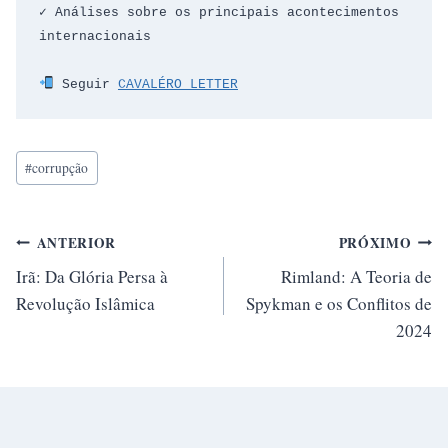
✓ Análises sobre os principais acontecimentos 
internacionais
 Seguir 
CAVALÉRO LETTER
Tags
#
corrupção
do
Post:
Navegação
ANTERIOR
PRÓXIMO
Irã: Da Glória Persa à
Rimland: A Teoria de
de
Revolução Islâmica
Spykman e os Conflitos de
Post
2024