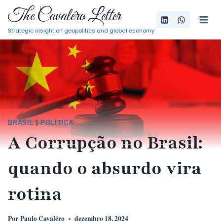
Pular
The Cavaléro Letter
para
Strategic insight on geopolitics and global economy
o
Conteúdo
BRASIL
|
POLÍTICA
A Corrupção no Brasil:
quando o absurdo vira
rotina
Por
Paulo Cavaléro
dezembro 18, 2024