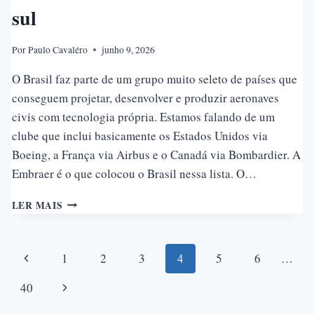
sul
Por
Paulo Cavaléro
junho 9, 2026
O Brasil faz parte de um grupo muito seleto de países que
conseguem projetar, desenvolver e produzir aeronaves
civis com tecnologia própria. Estamos falando de um
clube que inclui basicamente os Estados Unidos via
Boeing, a França via Airbus e o Canadá via Bombardier. A
Embraer é o que colocou o Brasil nessa lista. O…
EMBRAER:
LER MAIS
A
HISTÓRIA
DA
Navegação
Página
1
2
3
4
5
6
…
ÚNICA
FABRICANTE
da
Anterior
Página
40
DE
AVIÕES
Seguinte