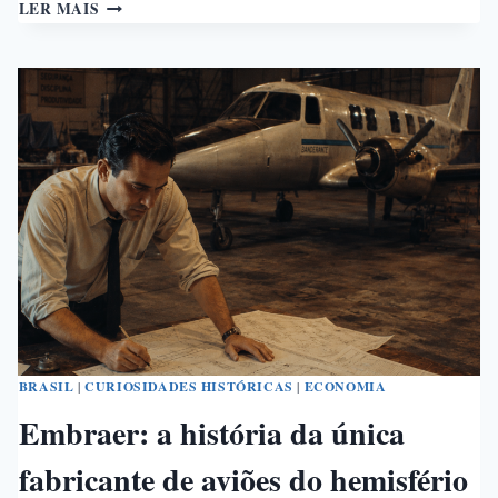
POR
LER MAIS
QUE
O
PERU
TEVE
NOVE
PRESIDENTES
EM
DEZ
ANOS
BRASIL
|
CURIOSIDADES HISTÓRICAS
|
ECONOMIA
Embraer: a história da única
fabricante de aviões do hemisfério