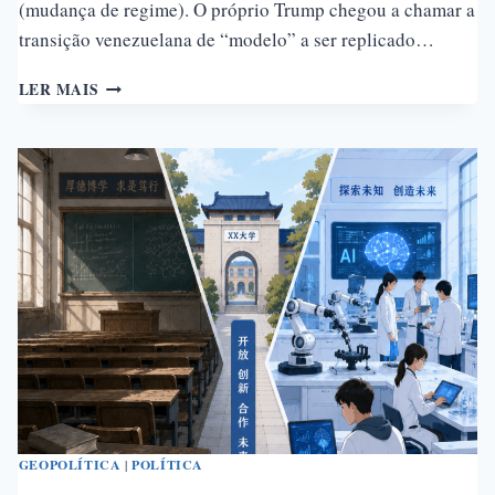
(mudança de regime). O próprio Trump chegou a chamar a
transição venezuelana de “modelo” a ser replicado…
VENEZUELA
LER MAIS
E
IRÃ:
O
TESTE
DA
MUDANÇA
DE
REGIME
GEOPOLÍTICA
|
POLÍTICA