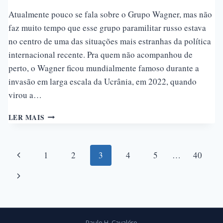
Atualmente pouco se fala sobre o Grupo Wagner, mas não
faz muito tempo que esse grupo paramilitar russo estava
no centro de uma das situações mais estranhas da política
internacional recente. Pra quem não acompanhou de
perto, o Wagner ficou mundialmente famoso durante a
invasão em larga escala da Ucrânia, em 2022, quando
virou a…
PRIGOZHIN
LER MAIS
E
O
GRUPO
Navegação
Página
1
2
3
4
5
…
40
WAGNER
da
Anterior
Página
Página
Seguinte
Paulo H. Cavaléro