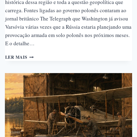
histórica dessa região e toda a questão geopolítica que
carrega. Fontes ligadas ao governo polonês contaram ao
jornal britânico The Telegraph que Washington já avisou
Varsóvia várias vezes que a Rússia estaria planejando uma
provocação armada em solo polonês nos próximos meses.
E o detalhe…
KALININGRADO:
LER MAIS
O
EXCLAVE
RUSSO
DENTRO
DA
OTAN