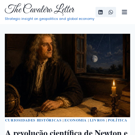
Pular
The Cavaléro Letter
para
Strategic insight on geopolitics and global economy
o
Conteúdo
CURIOSIDADES HISTÓRICAS
|
ECONOMIA
|
LIVROS
|
POLÍTICA
A revolução científica de Newton e