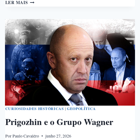
A
LER MAIS
PRIMEIRA
GUERRA
E
O
NASCIMENTO
DA
BOEING
CURIOSIDADES HISTÓRICAS
|
GEOPOLÍTICA
Prigozhin e o Grupo Wagner
Por
Paulo Cavaléro
junho 27, 2026