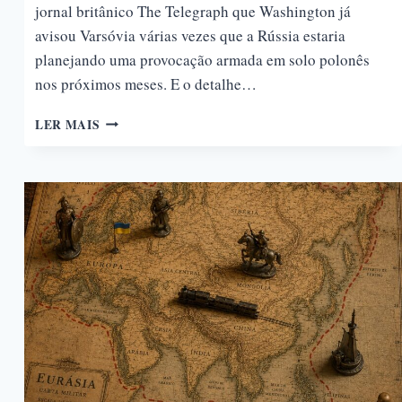
jornal britânico The Telegraph que Washington já
avisou Varsóvia várias vezes que a Rússia estaria
planejando uma provocação armada em solo polonês
nos próximos meses. E o detalhe…
KALININGRADO:
LER MAIS
O
EXCLAVE
RUSSO
DENTRO
DA
OTAN