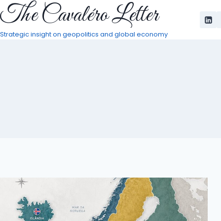
The Cavaléro Letter
Pular
para
o
Strategic insight on geopolitics and global economy
Conteúdo