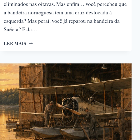
eliminados nas oitavas. Mas enfim… você percebeu que
a bandeira norueguesa tem uma cruz deslocada à
esquerda? Mas peraí, você já reparou na bandeira da
Suécia? E da…
POR
LER MAIS
QUE
OS
PAÍSES
NÓRDICOS
TÊM
A
MESMA
BANDEIRA