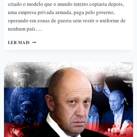
criado o modelo que o mundo inteiro copiaria depois,
uma empresa privada armada, paga pelo governo,
operando em zonas de guerra sem vestir o uniforme de
nenhum país….
BLACKWATER
LER MAIS
E
A
PRIVATIZAÇÃO
DA
GUERRA
AMERICANA