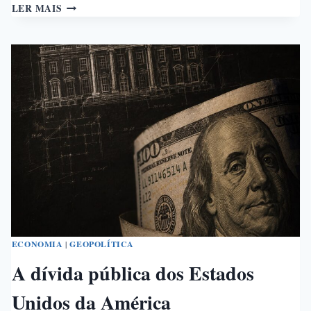
O
LER MAIS
PACTO
DE
DEFESA
DE
MECA
ECONOMIA
|
GEOPOLÍTICA
A dívida pública dos Estados
Unidos da América