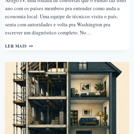
Artigo IV, uma rodada de conversas que o Fundo faz todo
ano com os países membros pra entender como anda a
economia local. Uma equipe de técnicos visita o país,
senta com autoridades e volta pra Washington pra
escrever um diagnóstico completo. No…
O
LER MAIS
RELATÓRIO
DO
FMI
SOBRE
A
DÍVIDA
TRILIONÁRIA
BRASILEIRA