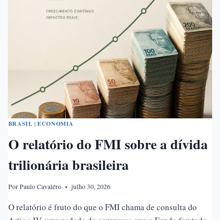
A
TESE
DO
“CHOQUE
DE
CIVILIZAÇÕES”
BRASIL
|
ECONOMIA
O relatório do FMI sobre a dívida
trilionária brasileira
Por
Paulo Cavaléro
julho 30, 2026
O relatório é fruto do que o FMI chama de consulta do