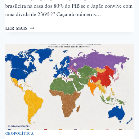
brasileira na casa dos 80% do PIB se o Japão convive com
uma dívida de 236%?” Caçando números…
POR
LER MAIS
QUE
A
DÍVIDA
TRILIONÁRIA
JAPONESA
NÃO
EXPLICA
A
DÍVIDA
BRASILEIRA
GEOPOLÍTICA