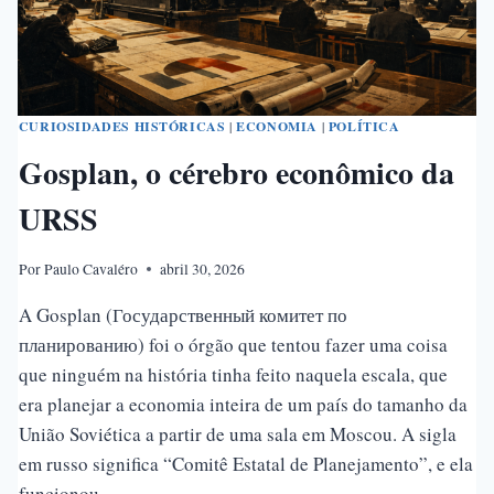
MENOS
DE
40
ANOS
CURIOSIDADES HISTÓRICAS
|
ECONOMIA
|
POLÍTICA
Gosplan, o cérebro econômico da
URSS
Por
Paulo Cavaléro
abril 30, 2026
A Gosplan (Государственный комитет по
планированию) foi o órgão que tentou fazer uma coisa
que ninguém na história tinha feito naquela escala, que
era planejar a economia inteira de um país do tamanho da
União Soviética a partir de uma sala em Moscou. A sigla
em russo significa “Comitê Estatal de Planejamento”, e ela
funcionou…