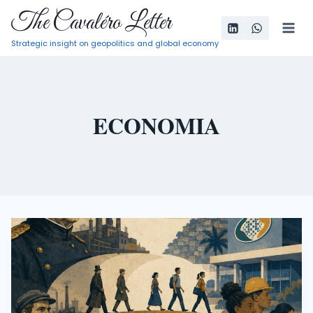
Pular
The Cavaléro Letter
para
Strategic insight on geopolitics and global economy
o
Conteúdo
ECONOMIA