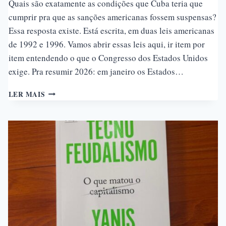
Quais são exatamente as condições que Cuba teria que
cumprir pra que as sanções americanas fossem suspensas?
Essa resposta existe. Está escrita, em duas leis americanas
de 1992 e 1996. Vamos abrir essas leis aqui, ir item por
item entendendo o que o Congresso dos Estados Unidos
exige. Pra resumir 2026: em janeiro os Estados…
SANÇÕES
LER MAIS
A
CUBA:
O
QUE
OS
EUA
EXIGEM
PARA
LEVANTAR
O
EMBARGO
SEGUNDO