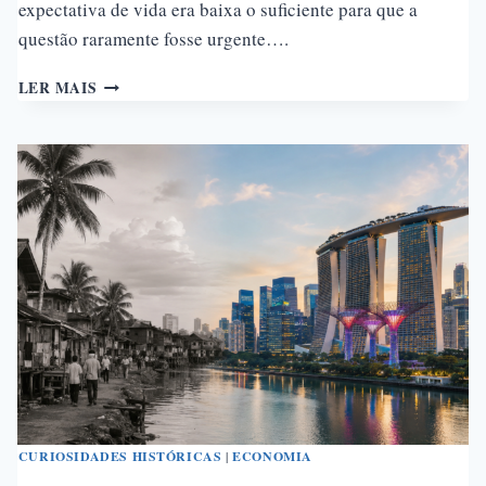
expectativa de vida era baixa o suficiente para que a
questão raramente fosse urgente….
A
LER MAIS
HISTÓRIA
DA
PREVIDÊNCIA
SOCIAL:
DE
BISMARCK
AO
INSS
CURIOSIDADES HISTÓRICAS
|
ECONOMIA