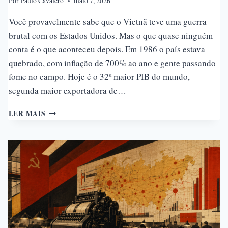
Por
Paulo Cavaléro
maio 7, 2026
Você provavelmente sabe que o Vietnã teve uma guerra
brutal com os Estados Unidos. Mas o que quase ninguém
conta é o que aconteceu depois. Em 1986 o país estava
quebrado, com inflação de 700% ao ano e gente passando
fome no campo. Hoje é o 32º maior PIB do mundo,
segunda maior exportadora de…
COMO
LER MAIS
O
VIETNÃ
SAIU
DA
MISÉRIA
E
VIROU
POTÊNCIA
INDUSTRIAL
EM