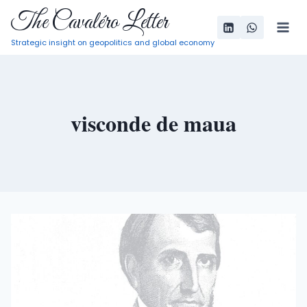
Pular
The Cavaléro Letter
para
Strategic insight on geopolitics and global economy
o
Conteúdo
visconde de maua