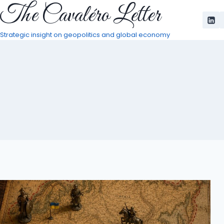
The Cavaléro Letter
Pular
para
o
Strategic insight on geopolitics and global economy
Conteúdo