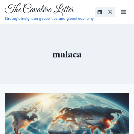
Pular
The Cavaléro Letter
para
Strategic insight on geopolitics and global economy
o
Conteúdo
malaca