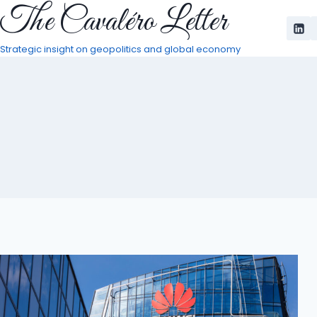
The Cavaléro Letter
Pular
para
o
Strategic insight on geopolitics and global economy
Conteúdo