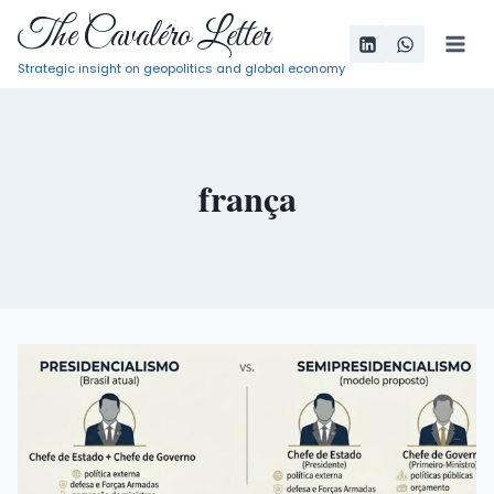
Pular
The Cavaléro Letter
para
Strategic insight on geopolitics and global economy
o
Conteúdo
frança