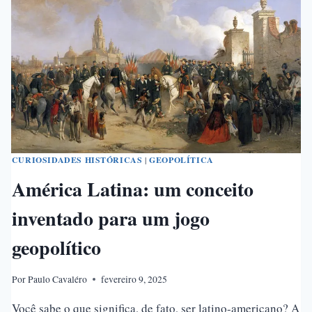
DOS
EUA,
INCONFIDÊNCIA
MINEIRA
E
REVOLUÇÃO
FRANCESA
CURIOSIDADES HISTÓRICAS
|
GEOPOLÍTICA
América Latina: um conceito
inventado para um jogo
geopolítico
Por
Paulo Cavaléro
fevereiro 9, 2025
Você sabe o que significa, de fato, ser latino-americano? A