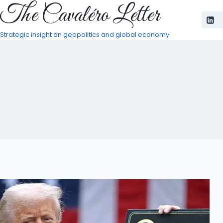
The Cavaléro Letter
Pular
para
o
Strategic insight on geopolitics and global economy
Conteúdo