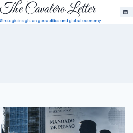
The Cavaléro Letter
Pular
para
o
Strategic insight on geopolitics and global economy
Conteúdo