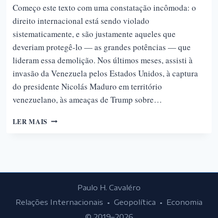
Começo este texto com uma constatação incômoda: o
direito internacional está sendo violado
sistematicamente, e são justamente aqueles que
deveriam protegê-lo — as grandes potências — que
lideram essa demolição. Nos últimos meses, assisti à
invasão da Venezuela pelos Estados Unidos, à captura
do presidente Nicolás Maduro em território
venezuelano, às ameaças de Trump sobre…
A
LER MAIS
FRAGILIDADE
DO
DIREITO
INTERNACIONAL:
POR
QUE
Paulo H. Cavaléro
AS
GRANDES
Relações Internacionais • Geopolítica • Economia
POTÊNCIAS
© 2019–2026