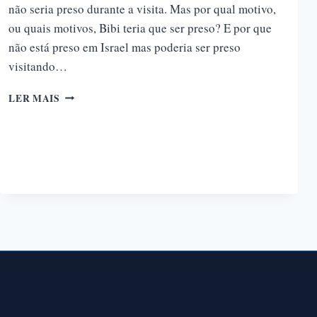
não seria preso durante a visita. Mas por qual motivo,
ou quais motivos, Bibi teria que ser preso? E por que
não está preso em Israel mas poderia ser preso
visitando…
O
LER MAIS
TRIBUNAL
PENAL
INTERNACIONAL
E
OS
LIMITES
DA
JUSTIÇA
GLOBAL