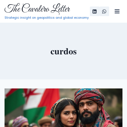
Pular
The Cavaléro Letter
para
Strategic insight on geopolitics and global economy
o
Conteúdo
curdos