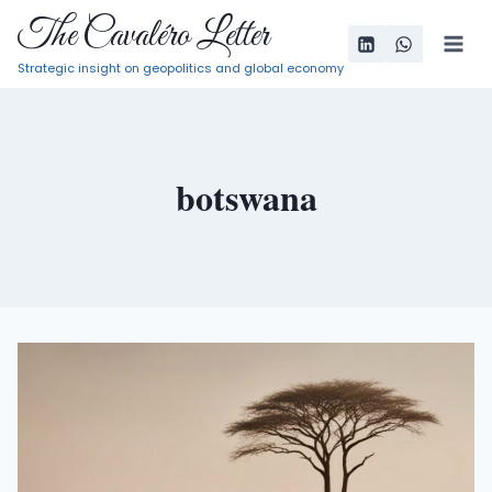
Pular
The Cavaléro Letter
para
Strategic insight on geopolitics and global economy
o
Conteúdo
botswana