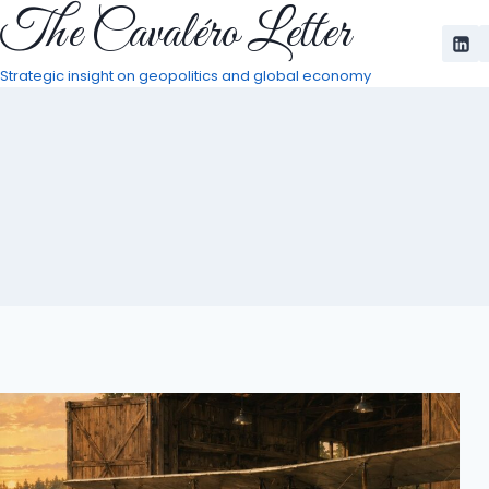
The Cavaléro Letter
Pular
para
o
Strategic insight on geopolitics and global economy
Conteúdo