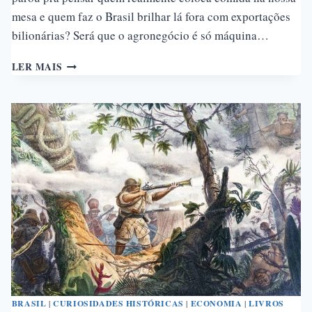
mesa e quem faz o Brasil brilhar lá fora com exportações
bilionárias? Será que o agronegócio é só máquina…
O
LER MAIS
AGRONEGÓCIO
E
A
AGRICULTURA
FAMILIAR
NO
BRASIL:
QUEM
COLOCA
COMIDA
NA
NOSSA
MESA?
BRASIL
|
CURIOSIDADES HISTÓRICAS
|
ECONOMIA
|
LIVROS