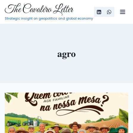
Pular
The Cavaléro Letter
para
Strategic insight on geopolitics and global economy
o
Conteúdo
agro