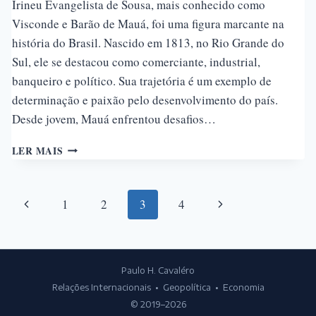
Irineu Evangelista de Sousa, mais conhecido como
Visconde e Barão de Mauá, foi uma figura marcante na
história do Brasil. Nascido em 1813, no Rio Grande do
Sul, ele se destacou como comerciante, industrial,
banqueiro e político. Sua trajetória é um exemplo de
determinação e paixão pelo desenvolvimento do país.
Desde jovem, Mauá enfrentou desafios…
VISCONDE
LER MAIS
DE
MAUÁ
Navegação
Página
Página
1
2
3
4
da
Anterior
Seguinte
Página
Paulo H. Cavaléro
Relações Internacionais • Geopolítica • Economia
© 2019–2026