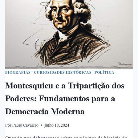
DAS
FRONTEIRAS
DO
BRASIL
BIOGRAFIAS
|
CURIOSIDADES HISTÓRICAS
|
POLÍTICA
Montesquieu e a Tripartição dos
Poderes: Fundamentos para a
Democracia Moderna
Por
Paulo Cavaléro
julho 18, 2024
Quando nos debruçamos sobre as páginas da história do