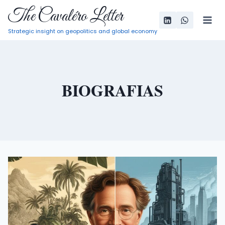
Pular
The Cavaléro Letter
para
Strategic insight on geopolitics and global economy
o
Conteúdo
BIOGRAFIAS