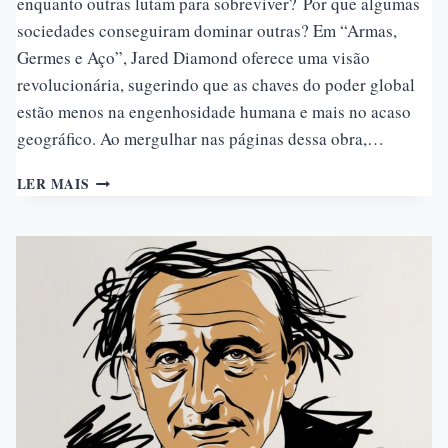
enquanto outras lutam para sobreviver? Por que algumas
sociedades conseguiram dominar outras? Em “Armas,
Germes e Aço”, Jared Diamond oferece uma visão
revolucionária, sugerindo que as chaves do poder global
estão menos na engenhosidade humana e mais no acaso
geográfico. Ao mergulhar nas páginas dessa obra,…
COMO
LER MAIS
A
GEOGRAFIA
MOLDOU
O
MUNDO:
O
QUE
“ARMAS,
GERMES
E
AÇO”
REVELA