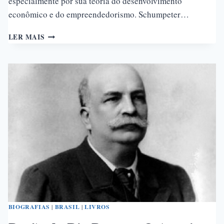
especialmente por sua teoria do desenvolvimento
econômico e do empreendedorismo. Schumpeter…
JOSEPH
LER MAIS
SCHUMPETER:
O
PROFETA
DA
‘DESTRUIÇÃO
CRIATIVA’
E
O
FIM
DO
CAPITALISMO
BIOGRAFIAS
|
BRASIL
|
LIVROS