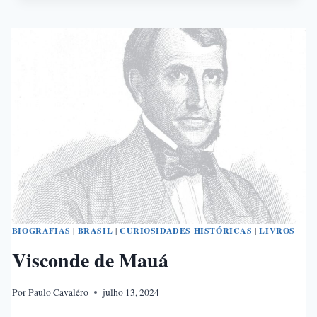
BONIFÁCIO
DE
ANDRADA
E
SILVA
BIOGRAFIAS
|
BRASIL
|
CURIOSIDADES HISTÓRICAS
|
LIVROS
Visconde de Mauá
Por
Paulo Cavaléro
julho 13, 2024